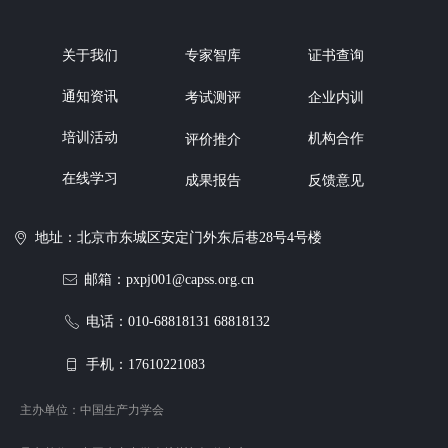
关于我们
专家智库
证书查询
通知资讯
企业内训
考试测评
培训活动
机构合作
评价推介
在线学习
反馈意见
成果报告
地址：北京市东城区安定门外东后巷28号4号楼
ꀷ
邮箱：pxpj001@capss.org.cn
ꂘ
电话：010-68818131 68818132
ꂅ
手机：17610221083
ꀆ
主办单位：中国生产力学会