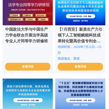
中国政法大学与中国生产
【7月西安】新质生产力引
力学会联合开展法学高级
领下人工智能赋能科技成
专业人才同等学力研修班
果转化暨高价值专利全生
命周期布局体系构建高级
培训时间：2026年7月22日—25
研修班
日
培训地点：西安
培训费用：3200元/人(含专家授
查看详情
查看详情
课费、资料费、场租费等)