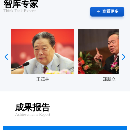
智库专家
Think Tank Experts
查看更多
ꁹ
넳
넲
王茂林
郑新立
成果报告
​Achievements Report