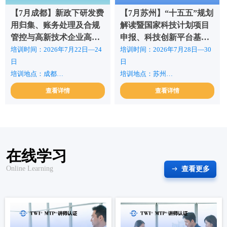
【7月成都】新政下研发费
【7月苏州】“十五五”规划
用归集、账务处理及合规
解读暨国家科技计划项目
管控与高新技术企业高质
申报、科技创新平台基地
量培育申报高级研修班
优化建设、科研资金全过
培训时间：2026年7月22日—24
培训时间：2026年7月28日—30
程管理使用和人才发展高
日
日
级研修班
培训地点：成都
培训地点：苏州
培训费用：3600元/人(含专家授
培训费用：3600元/人(含专家授
查看详情
查看详情
课费、资料费、场租费等)
课费、资料费、场租费等)
在线学习
Online Learning
查看更多
ꁹ