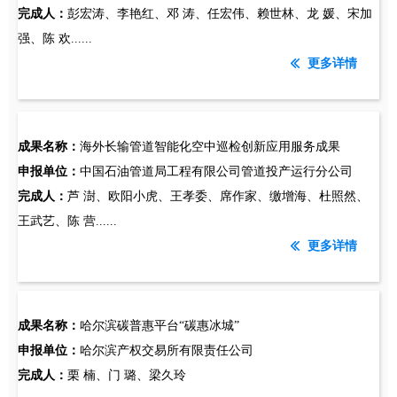
完成人：
彭宏涛、李艳红、邓 涛、任宏伟、赖世林、龙 媛、宋加
强、陈 欢......
更多详情
ꅃ
成果名称：
海外长输管道智能化空中巡检创新应用服务成果
申报单位：
中国石油管道局工程有限公司管道投产运行分公司
完成人：
芦 澍、欧阳小虎、王孝委、席作家、缴增海、杜照然、
王武艺、陈 营......
更多详情
ꅃ
成果名称：
哈尔滨碳普惠平台“碳惠冰城”
申报单位：
哈尔滨产权交易所有限责任公司
完成人：
栗 楠、门 璐、梁久玲