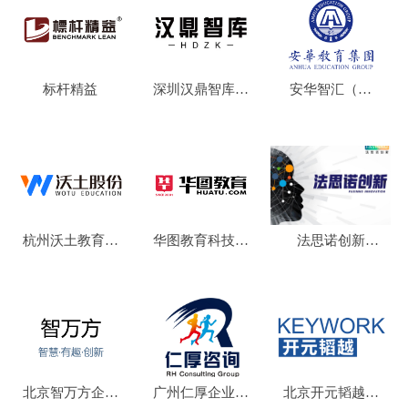
标杆精益
深圳汉鼎智库咨
安华智汇（北
¥ 0.00
¥ 0.00
¥ 0.00
询服务有限公司
京）教育科技集
团有限公司
杭州沃土教育科
华图教育科技有
法思诺创新
¥ 0.00
¥ 0.00
¥ 0.00
技股份有限公司
限公司
（FASINNO
INNOVATION）
北京智万方企业
广州仁厚企业管
北京开元韬越咨