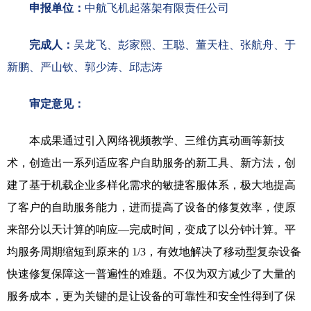
申报单位：
中航飞机起落架有限责任公司
完成人：
吴龙飞
、
彭家熙
、
王聪
、
董天柱
、
张航舟
、
于
新鹏
、
严山钦
、
郭少涛
、
邱志涛
审定意见：
本成果通过引入网络视频教学、三维仿真动画等新技
术，创造出一系列适应客户自助服务的新工具、新方法，创
建了基于机载企业多样化需求的敏捷客服体系，极大地提高
了客户的自助服务能力，进而提高了设备的修复效率，使原
来部分以天计算的响应—完成时间，变成了以分钟计算。平
均服务周期缩短到原来的 1/3，有效地解决了移动型复杂设备
快速修复保障这一普遍性的难题。不仅为双方减少了大量的
服务成本，更为关键的是让设备的可靠性和安全性得到了保