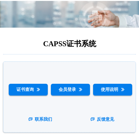
CAPSS证书系统
证书查询
会员登录
使用说明
ꅀ
ꅀ
ꅀ
联系我们
反馈意见
ꀃ
ꀃ